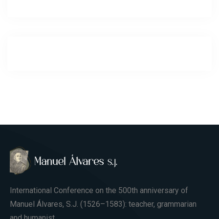
International Conference on the 500th anniversary of
Manuel Álvares, S.J. (1526–1583): teacher, grammarian
and humanist